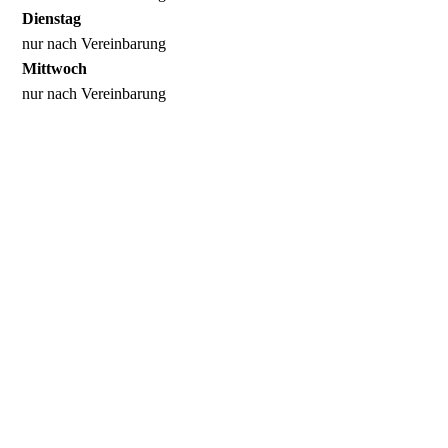
Dienstag
nur nach Vereinbarung
Mittwoch
nur nach Vereinbarung
Donnerstag
nur nach Vereinbarung
Freitag
nur nach Vereinbarung
Samstag
nur nach Vereinbarung